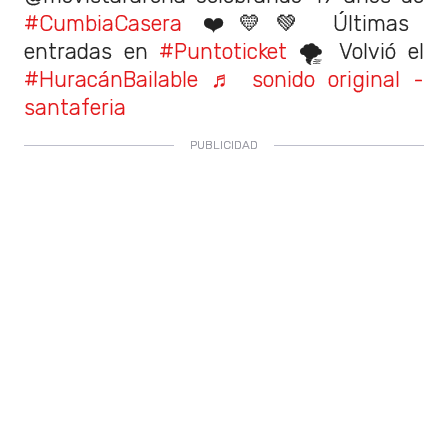
#CumbiaCasera
❤️💛💚 Últimas
entradas en
#Puntoticket
🌪️ Volvió el
#HuracánBailable
♬ sonido original -
santaferia