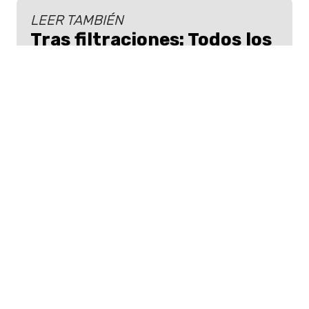
LEER TAMBIÉN
Tras filtraciones: Todos los
artistas que confirmarían
para Lollapalooza Chile
2026
Hay seis artistas con negociaciones
avanzadas para participar en
Lollapalooza Chile 2026.
"
Tengo buenos amigos allí. Es muy
agradable poder encontrarnos
",
aseguró Rosalía, quien volverá a Los
Ángeles para grabar las escenas finales
de
Euphoria
.