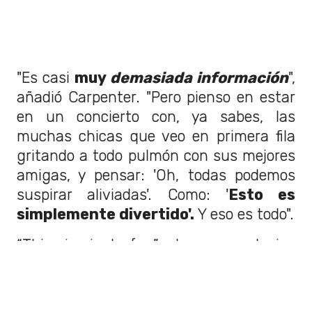
"Es casi
muy
demasiada información
",
añadió Carpenter. "Pero pienso en estar
en un concierto con, ya sabes, las
muchas chicas que veo en primera fila
gritando a todo pulmón con sus mejores
amigas, y pensar: 'Oh, todas podemos
suspirar aliviadas'. Como: '
Esto es
simplemente divertido'.
Y eso es todo".
“This is just fun”: In an exclusive
interview tomorrow, pop superstar
@SabrinaAnnLynn
tells
@GayleKing
how
she embraces the provocative lyrics in