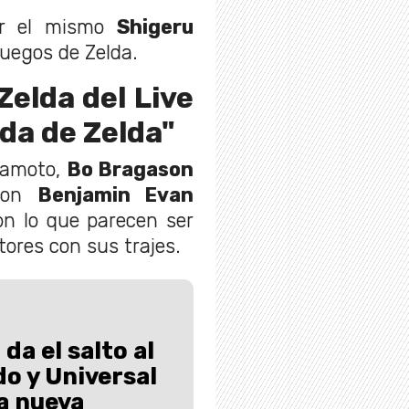
or el mismo
Shigeru
ojuegos de Zelda.
Zelda del Live
da de Zelda"
iyamoto,
Bo Bragason
 con
Benjamin Evan
on lo que parecen ser
tores con sus trajes.
da el salto al
do y Universal
a nueva