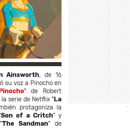
n Ainsworth
, de 16
tó su voz a Pinocho en
Pinocho
" de Robert
la serie de Netflix "
La
ambién protagoniza la
"
Son of a Critch
" y
"
The Sandman
" de