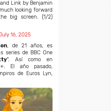
 and Link by Benjamin
 much looking forward
e big screen. (1/2)
July 16, 2025
son
, de 21 años, es
as series de BBC One
tty
". Así como en
y+. El año pasado,
mpiros de Euros Lyn,