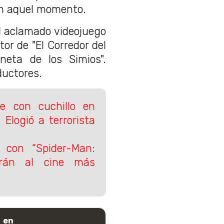
en aquel momento.
l aclamado videojuego
ctor de "El Corredor del
aneta de los Simios".
ductores.
e con cuchillo en
 Elogió a terrorista
 con “Spider-Man:
rán al cine más
 en