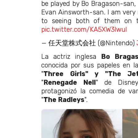
be played by Bo Bragason-san,
Evan Ainsworth-san. I am very
to seeing both of them on th
pic.twitter.com/KA5XW3lwul
— 任天堂株式会社 (@Nintendo)
La actriz inglesa
Bo Braga
conocida por sus papeles en l
"
Three Girls" y "The Je
"
Renegade Nell
" de Disne
protagonizó la comedia de va
"
The Radleys
".