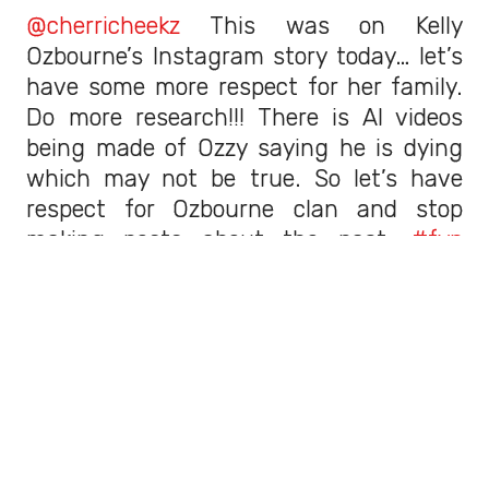
@cherricheekz
This was on Kelly
Ozbourne’s Instagram story today… let’s
have some more respect for her family.
Do more research!!! There is AI videos
being made of Ozzy saying he is dying
which may not be true. So let’s have
respect for Ozbourne clan and stop
making posts about the pact.
#fyp
#foryoupage
#ozzyosbourne
#viral
♬
Kelly Osbourne - cherri
Afirmó que su padre
"no se está
muriendo"
. Dijo que, en efecto, sufre de
la enfermedad de Parkinson, pero que
no
se encuentra en un estado tan
crítico como para fallecer pronto
.