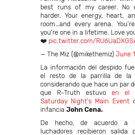
best runs of my career. No
harder. Your energy, heart, a
room…and every arena. You’re
you’re one in a lifetime. Love yo
❤️
pic.twitter.com/RU6UaDXGS
— The Miz (@mikethemiz)
June 1
La información del despido fu
el resto de la parrilla de l
considerando que hace un par 
que R-Truth estuvo
en el 
Saturday Night's Main Event
c
infancia
John Cena.
De hecho, de acuerdo a
luchadores recibieron salida 