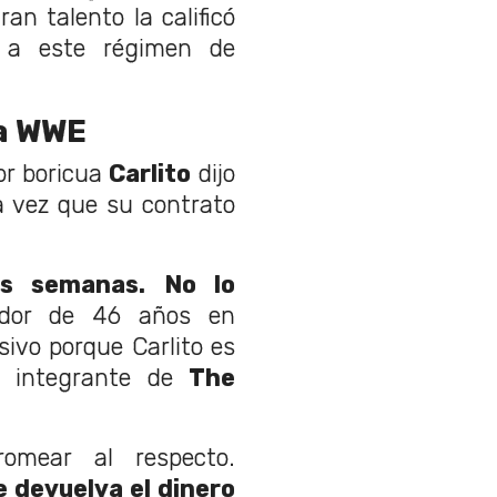
an talento la calificó
ó a este régimen de
la WWE
or boricua
Carlito
dijo
 vez que su contrato
s semanas. No lo
hador de 46 años en
sivo porque Carlito es
o integrante de
The
omear al respecto.
 devuelva el dinero