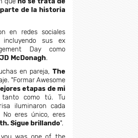
on que
no se trata de
parte de la historia
on en redes sociales
 incluyendo sus ex
udgement Day como
JD McDonagh
.
uchas en pareja,
The
saje. "Formar Awesome
ejores etapas de mi
r tanto como tú. Tu
risa iluminaron cada
. No eres único, eres
th. Sigue brillando
".
 you was one of the