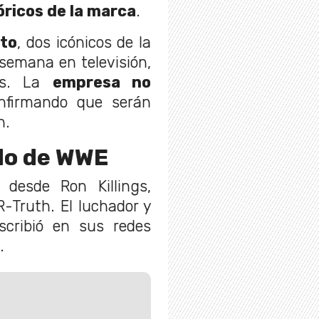
óricos de la marca
.
ito
, dos icónicos de la
 semana en televisión,
les. La
empresa no
onfirmando que serán
n.
do de WWE
 desde Ron Killings,
-Truth. El luchador y
cribió en sus redes
.