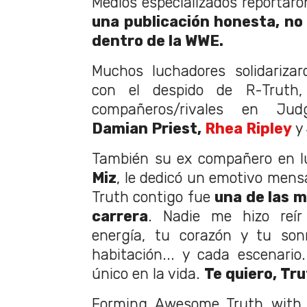
Medios especializados reportar
una publicación honesta, no 
dentro de la WWE.
Muchos luchadores solidarizar
con el despido de R-Truth,
compañeros/rivales en J
Damian Priest,
Rhea Ripley
y
También su ex compañero en l
Miz
, le dedicó un emotivo men
Truth contigo fue
una de las m
carrera
. Nadie me hizo reí
energía, tu corazón y tu son
habitación... y cada escenario
único en la vida.
Te quiero, Tru
Forming Awesome Truth with