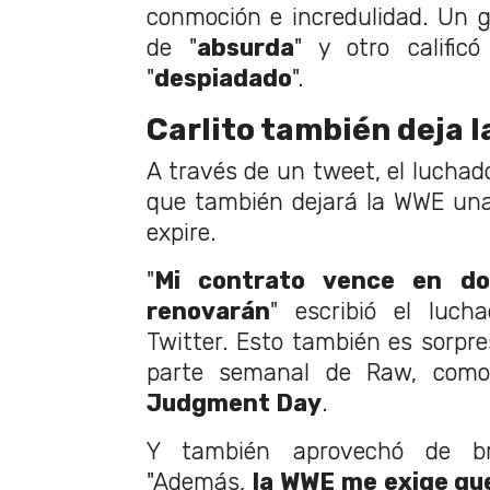
conmoción e incredulidad. Un gr
de "
absurda
" y otro calific
"
despiadado
".
Carlito también deja 
A través de un tweet, el luchad
que también dejará la WWE una
expire.
"
Mi contrato vence en do
renovarán
" escribió el luc
Twitter. Esto también es sorpre
parte semanal de Raw, com
Judgment Day
.
Y también aprovechó de br
"Además,
la WWE me exige que