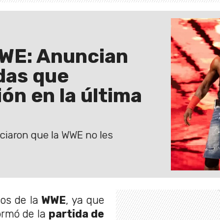
WWE: Anuncian
das que
ón en la última
nciaron que la WWE no les
cos de la
WWE
, ya que
ormó de la
partida de