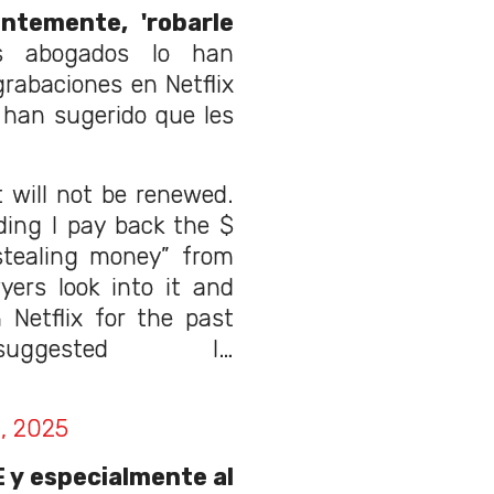
ntemente, 'robarle
s abogados lo han
grabaciones en Netflix
 han sugerido que les
t will not be renewed.
ing I pay back the $
stealing money” from
ers look into it and
 Netflix for the past
ggested I…
, 2025
 y especialmente al