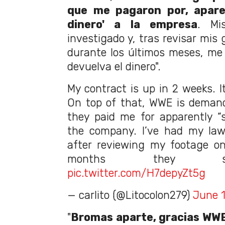
que me pagaron por, apare
dinero' a la empresa
. Mi
investigado y, tras revisar mis 
durante los últimos meses, me
devuelva el dinero".
My contract is up in 2 weeks. I
On top of that, WWE is demand
they paid me for apparently “
the company. I’ve had my lawy
after reviewing my footage on
months they su
pic.twitter.com/H7depyZt5g
— carlito (@Litocolon279)
June 1
"
Bromas aparte, gracias WWE