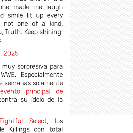
 one made me laugh
nd smile lit up every
 not one of a kind,
u, Truth. Keep shining.
x
, 2025
e muy sorpresiva para
a WWE. Especialmente
de semanas solamente
evento principal de
ontra su ídolo de la
Fightful Select
, los
de Killings con total