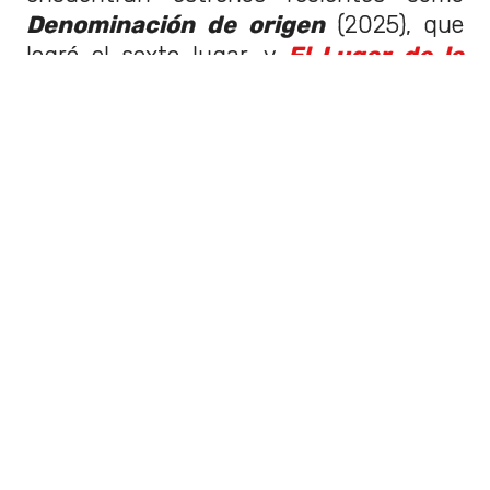
Denominación de origen
(2025), que
logró el sexto lugar, y
El Lugar de la
Otra
(2024), que obtuvo el puesto N°13.
¿Cuáles son las mejores películas
chilenas de la década?
De acuerdo a lo expuesto en el
estudio
,
estas son las
cintas nacionales
preferidas de los chilenos
:
El Agente Topo
- Maite Alberdi
(24%)
La Memoria Infinita
- Maite Alberdi
(17%)
Sin Filtro
- Nicolás López (7%)
Una Mujer Fantástica
- Sebastián