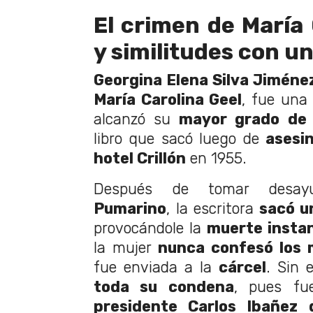
El crimen de María 
y similitudes con u
Georgina Elena Silva Jiméne
María Carolina Geel
, fue una 
alcanzó su
mayor grado de 
libro que sacó luego de
asesin
hotel Crillón
en 1955.
Después de tomar des
Pumarino
, la escritora
sacó un
provocándole la
muerte insta
la mujer
nunca confesó los 
fue enviada a la
cárcel
. Sin
toda su condena
, pues f
presidente Carlos Ibañez 