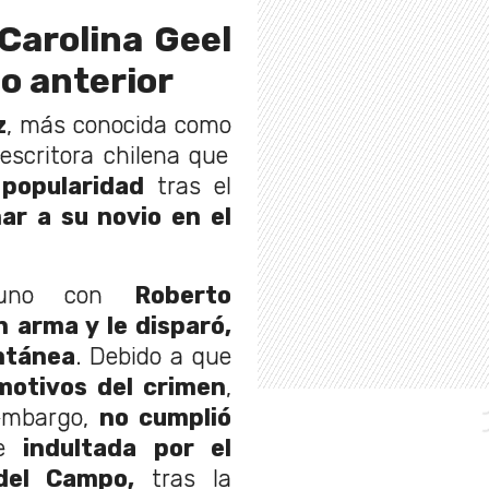
Carolina Geel
no anterior
z
, más conocida como
escritora chilena que
popularidad
tras el
ar a su novio en el
ayuno con
Roberto
 arma y le disparó,
ntánea
. Debido a que
motivos del crimen
,
 embargo,
no cumplió
ue
indultada por el
del Campo,
tras la