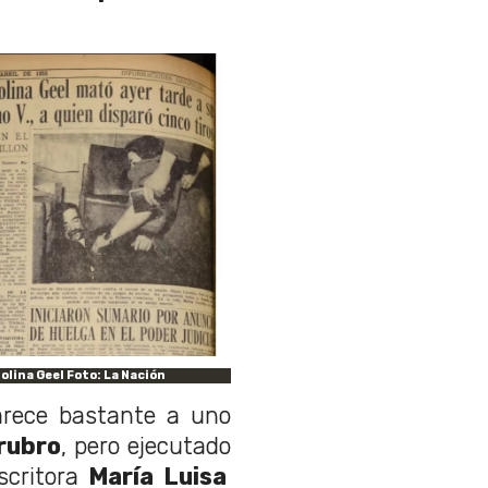
olina Geel Foto: La Nación
parece bastante a uno
rubro
, pero ejecutado
scritora
María Luisa