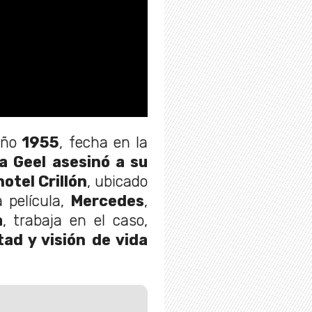
 año
1955
, fecha en la
a Geel asesinó a su
hotel Crillón
, ubicado
a película,
Mercedes
,
a
, trabaja en el caso,
tad y visión de vida