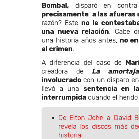
Bombal,
disparó en contra
precisamente a las afueras d
razón? Este
no le contestaba
una nueva relación
. Cabe d
una historia años antes,
no en
al crimen
.
A diferencia del caso de
Marí
creadora de
La amortaja
involucrado
con un disparo en 
llevó a una
sentencia en la
interrumpida
cuando el herido
De Elton John a David Bo
revela los discos más de
historia