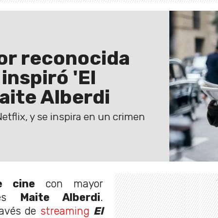
or reconocida
inspiró 'El
aite Alberdi
Netflix, y se inspira en un crimen
e cine
con mayor
e es
Maite Alberdi
.
ravés de
streaming
El