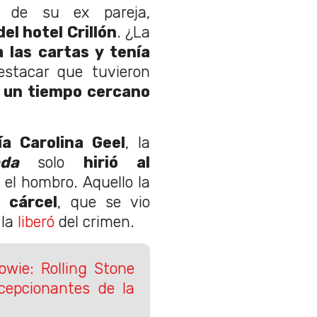
 de su ex pareja,
el hotel Crillón
. ¿La
 las cartas y tenía
estacar que tuvieron
 un tiempo cercano
a Carolina Geel
, la
da
solo
hirió al
el hombro. Aquello la
 cárcel
, que se vio
 la
liberó
del crimen.
wie: Rolling Stone
cepcionantes de la