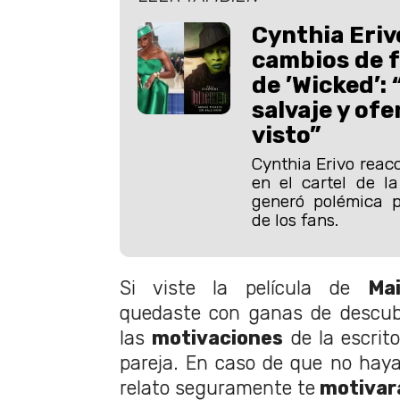
Cynthia Eriv
cambios de f
de ’Wicked’: 
salvaje y ofe
visto”
Cynthia Erivo reac
en el cartel de l
generó polémica p
de los fans.
Si viste la película de
Mai
quedaste con ganas de descub
las
motivaciones
de la escrit
pareja. En caso de que no haya
relato seguramente te
motivará