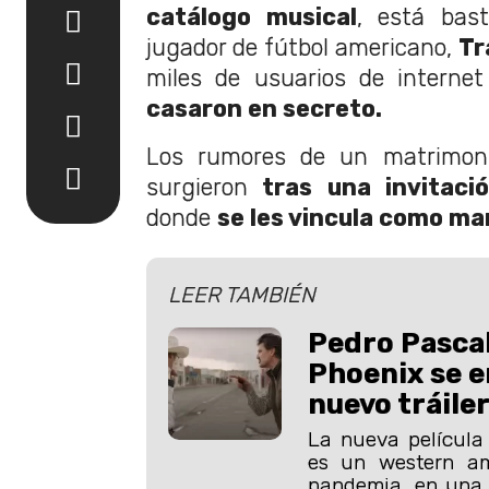
catálogo musical
, está bas
jugador de fútbol americano,
Tra
miles de usuarios de internet
casaron en secreto.
Los rumores de un matrimonio
surgieron
tras una invitaci
donde
se les vincula como ma
LEER TAMBIÉN
Pedro Pascal
Phoenix se e
nuevo tráile
La nueva película 
es un western am
pandemia, en una 