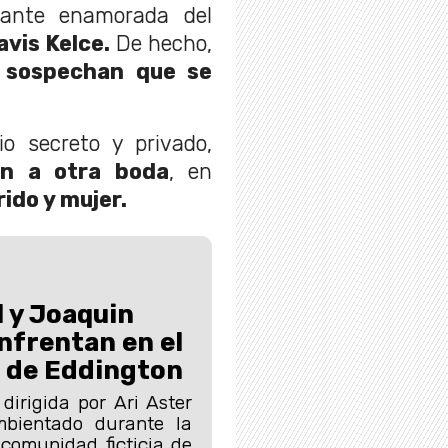
tante enamorada del
vis Kelce.
De hecho,
sospechan que se
 secreto y privado,
ón a otra boda
, en
rido y mujer.
 y Joaquin
nfrentan en el
r de Eddington
dirigida por Ari Aster
bientado durante la
comunidad ficticia de