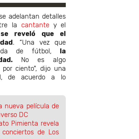
se adelantan detalles
tre la
cantante
y el
,
se reveló que el
idad
. “Una vez que
rada de fútbol,
la
dad.
No es algo
por ciento", dijo una
l, de acuerdo a lo
 nueva película de
iverso DC
ato Pimienta revela
 conciertos de Los