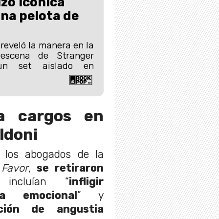
zo icónica
na pelota de
eveló la manera en la
escena de Stranger
un set aislado en
ra cargos en
ldoni
 los abogados de la
Favor
,
se retiraron
incluían “
infligir
ia emocional
” y
cción de angustia