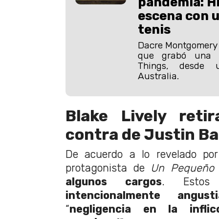
pandemia: Hi
escena con u
tenis
Dacre Montgomery r
que grabó una 
Things, desde 
Australia.
Blake Lively reti
contra de Justin Ba
De acuerdo a lo revelado por
protagonista de
Un Pequeño 
algunos cargos
. Estos 
intencionalmente angust
“
negligencia en la infli