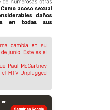
e de numerosas otras
.
Como acoso sexual
onsiderables daños
les en todas sus
irma cambia en su
de junio: Este es el
que Paul McCartney
n el MTV Unplugged
 en
Seguir en Google