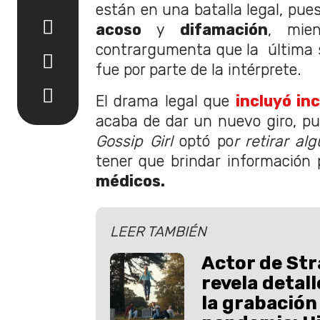
están en una batalla legal, pues
acoso
y
difamación
, mie
contrargumenta que la última 
fue por parte de la intérprete.
El drama legal que
incluyó in
acaba de dar un nuevo giro, pu
Gossip Girl
optó po
r retirar a
tener que brindar información
médicos.
LEER TAMBIÉN
Actor de Str
revela detall
la grabación