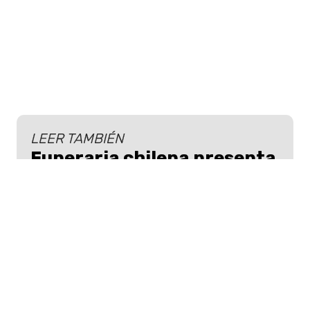
LEER TAMBIÉN
Funeraria chilena presenta
su primer corpóreo: Su
nombre es Ivancito y así
luce
Una gran estrategia de publicidad tuvo
una funeraria chilena al crear un
corpóreo vestido de ataúd y en traje
llamado Ivancito.