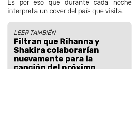
Es por eso que durante cada noche
interpreta un cover del país que visita.
LEER TAMBIÉN
Filtran que Rihanna y
Shakira colaborarían
nuevamente para la
canción del próximo
Mundial
Shakira y Rihanna unirían fuerzas en una
nueva canción que sería el himno del la
próxima Copa Mundial de fútbol.
Es así como la artista suma versiones de
artistas como
Daft Punk,
Manu Chao,