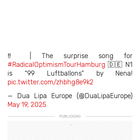
‼️ | The surprise song for
#RadicalOptimismTourHamburg
🇩🇪 N1
is “99 Luftballons” by Nena!
pic.twitter.com/zhbhg8e9k2
— Dua Lipa Europe (@DuaLipaEurope)
May 19, 2025