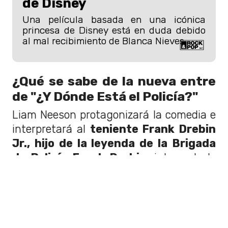
de Disney
Una película basada en una icónica
princesa de Disney está en duda debido
al mal recibimiento de Blanca Nieves.
¿Qué se sabe de la nueva entre
de "¿Y Dónde Está el Policía?"
Liam Neeson protagonizará la comedia e
interpretará al
teniente Frank Drebin
Jr., hijo de la leyenda de la Brigada
de Policía Frank Drebin
, interpretado
inicialmente en la franquicia por el
difunto Leslie Nielsen.
Además, de Neeson, completan el
reparto
Pamela Anderson
("Baywatch"),