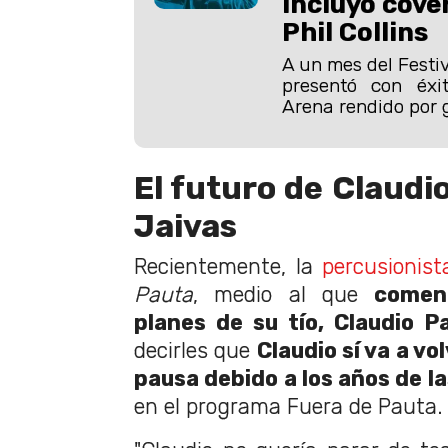
incluyó cove
Phil Collins
A un mes del Festiv
presentó con éxi
Arena rendido por 
El futuro de Claudi
Jaivas
Recientemente, la
percusionist
Pauta
, medio al que
coment
planes de su tío, Claudio Pa
decirles que
Claudio sí va a vo
pausa debido a los años de l
en el programa Fuera de Pauta.