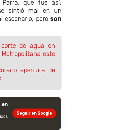
 Parra, que fue así;
se sintió mal en un
l escenario, pero
son
 corte de agua en
Metropolitana este
orario apertura de
s
 en
Seguir en Google
dos