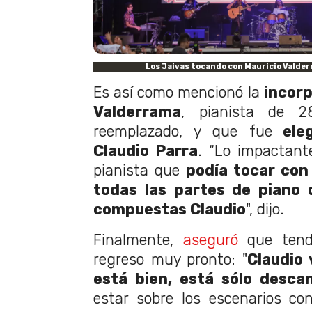
Los Jaivas tocando con Mauricio Valder
Es así como mencionó la
incorp
Valderrama
, pianista de 
reemplazado, y que fue
eleg
Claudio Parra
. “Lo impactant
pianista que
podía tocar con 
todas las partes de piano 
compuestas Claudio
", dijo.
Finalmente,
aseguró
que tend
regreso muy pronto: "
Claudio 
está bien, está sólo desca
estar sobre los escenarios co