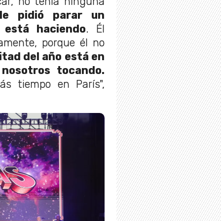
car, no tenía ninguna
le pidió parar un
 está haciendo
. Él
amente, porque él no
itad del año está en
 nosotros tocando.
s tiempo en París",