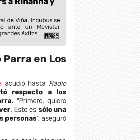
rs a Rihanna y
al de Viña, Incubus se
to ante un Movistar
grandes éxitos.
o Parra en Los
a
acudió hasta
Radio
ó respecto a los
rra.
"Primero, quiero
lver
. Esto es
sólo una
as personas
", aseguró