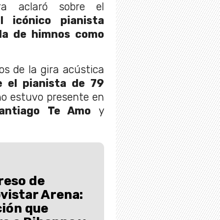
ra aclaró sobre el
el icónico pianista
nda de himnos como
os de la gira acústica
 el pianista de 79
no estuvo presente en
Santiago Te Amo
y
greso de
vistar Arena:
ción que