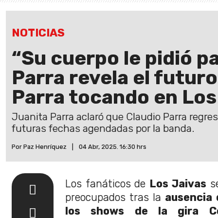
NOTICIAS
“Su cuerpo le pidió p
Parra revela el futur
Parra tocando en Los
Juanita Parra aclaró que Claudio Parra regre
futuras fechas agendadas por la banda.
Por Paz Henríquez
|
04 Abr, 2025. 16:30 hrs
Los fanáticos de
Los Jaivas
se
preocupados tras la
ausencia 
los shows de la gira Co