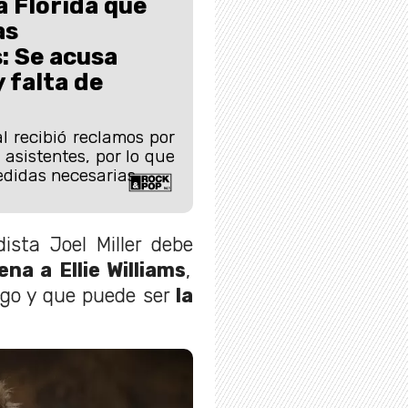
a Florida que
as
: Se acusa
 falta de
al recibió reclamos por
 asistentes, por lo que
didas necesarias.
ista Joel Miller debe
na a Ellie Williams
,
go y que puede ser
la