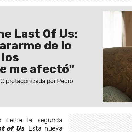
he Last Of Us:
pararme de lo
 los
ue me afectó"
BO protagonizada por Pedro
 cerca la segunda
t of Us
. Esta nueva