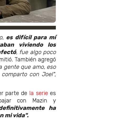
po,
es difícil para mí
aban viviendo los
afectó
, fue algo poco
dmitió. También agregó
la gente que amo, eso
 comparto con Joel"
,
r parte de
la serie
es
bajar con Mazin y
definitivamente ha
 mi vida".