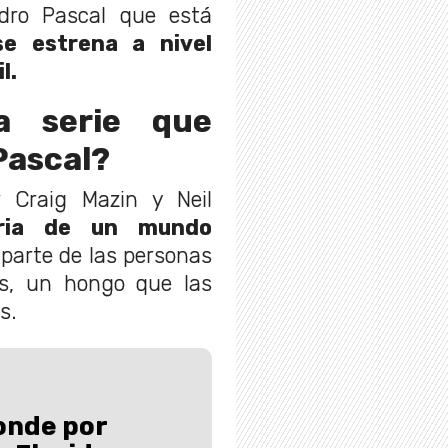
dro Pascal que está
se estrena a nivel
l.
a serie que
Pascal?
r Craig Mazin y Neil
ria de un mundo
 parte de las personas
ps, un hongo que las
s.
onde por