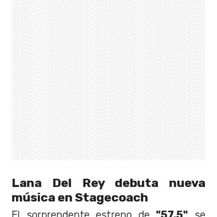
Lana Del Rey debuta nueva
música en Stagecoach
El sorprendente estreno de
"57.5"
se