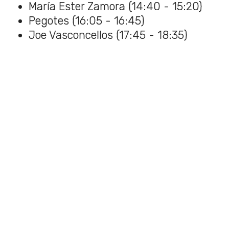
María Ester Zamora (14:40 - 15:20)
Pegotes (16:05 - 16:45)
Joe Vasconcellos (17:45 - 18:35)
Julieta Venegas (19:45 - 21:00)
Vans Stage
Nunca Vas a Saber (13:00 - 13:40=
Pulso Gaiana (14:00 - 14:40)
Yuri (15:00 - 15:40)
Loyaltyy (16:00 - 16:40)
Catalina (17:00 - 17:55)
Negro Pésimo (18:00 - 18:55)
Red Bull Batalla (19:00 - 20:00)
Teatro Biobío
Cantando Aprendo a Hablar (13:00 -