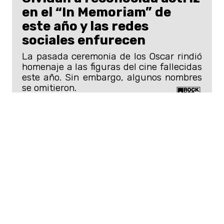
en el “In Memoriam” de
este año y las redes
sociales enfurecen
La pasada ceremonia de los Oscar rindió
homenaje a las figuras del cine fallecidas
este año. Sin embargo, algunos nombres
se omitieron.
El comunicado también indica que el
papa Francisco está bajo los cuidados
necesarios: "
Por la tarde se reanudó la
ventilación mecánica no invasiva
".
Finalmente, se aseguró que "el
pronóstico sigue siendo reservado", de
acuerdo a lo reportado por
ABC
.