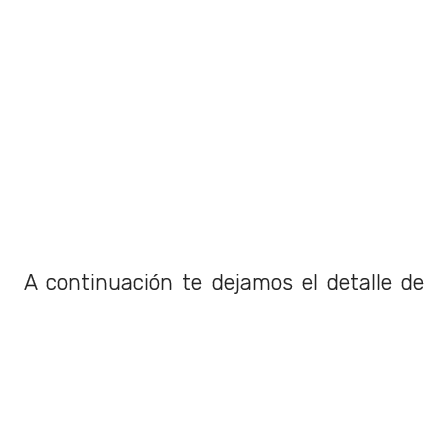
A continuación te dejamos el detalle de
ubicaciones disponibles
y sus
precios
:
Wolf Den Izquierda: $396.100 pesos
chilenos.
Wolf Den Derecha: $396.100 pesos