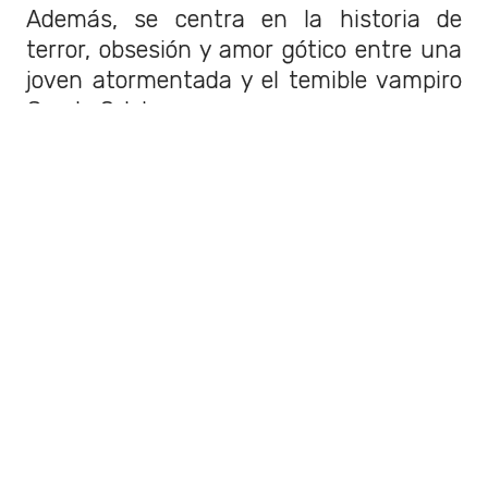
Además, se centra en la historia de
terror, obsesión y amor gótico entre una
joven atormentada y el temible vampiro
Conde Orlok.
¿Qué trabajos ha hecho Robert
Eggers?
El director y guionista de la cinta de
thriller, también ha realizado otros
aciertos cinematográficos.