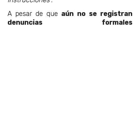
A pesar de que
aún no se registran
denuncias formales
específicamente por este tipo de
llamadas
, la
PDI
tomó medidas
preventivas ante el potencial riesgo de
que los ciudadanos caigan en este
nuevo engaño de la
aplicación de
mensajería.