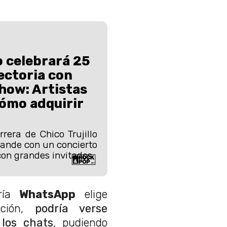
o celebrará 25
ectoria con
how: Artistas
cómo adquirir
rera de Chico Trujillo
rande con un concierto
con grandes invitados.
ía
WhatsApp
elige
ión,
podría verse
 los chats
, pudiendo