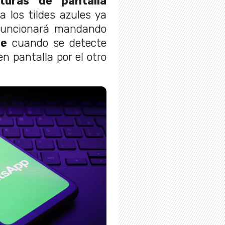
turas de pantalla
 los tildes azules ya
 funcionará mandando
te
cuando se detecte
 pantalla por el otro