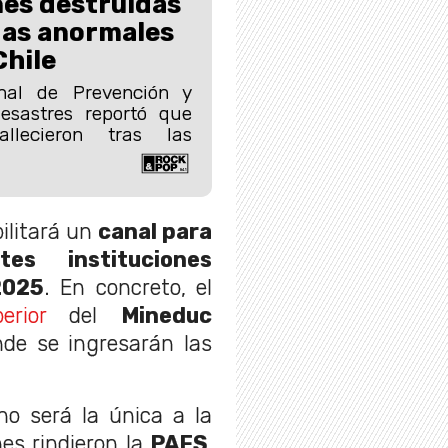
es destruidas
das anormales
Chile
onal de Prevención y
esastres reportó que
llecieron tras las
ilitará un
canal para
es instituciones
2025
. En concreto, el
rior
del
Mineduc
nde se ingresarán las
no será la única a la
es rindieron la
PAES
,