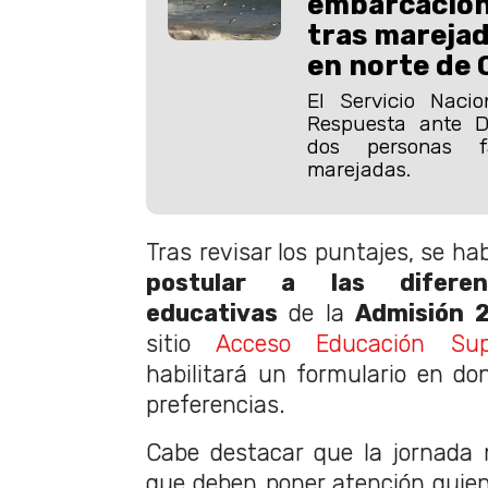
embarcacion
tras mareja
en norte de 
El Servicio Naci
Respuesta ante D
dos personas fa
marejadas.
Tras revisar los puntajes, se hab
postular a las diferent
educativas
de la
Admisión 
sitio
Acceso Educación Supe
habilitará un formulario en do
preferencias.
Cabe destacar que la jornada 
que deben poner atención quien