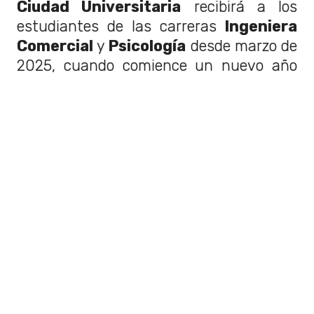
Ciudad Universitaria
recibirá a los
estudiantes de las carreras
Ingeniera
Comercial
y
Psicología
desde marzo de
2025, cuando comience un nuevo año
para la educación universitaria. Así, la
sede se suma a otras que imparten
ambas carreras como
Santiago,
Concepción, Valdivia y De La
Patagonia
(Puerto Montt).
La inauguración de espacio educacional
ubicado en
Ciudad Empresarial,
Huechuraba
, contó con la participación
de
Hugo Lavados
, rector de la
Universidad San Sebastián
. El experto
en educación enfatizó los
beneficios de
la expansión
que significó un gasto