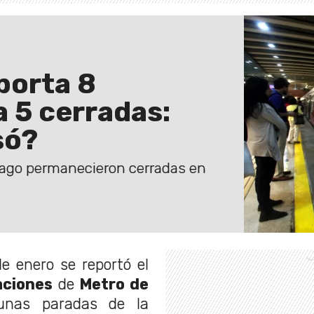
porta 8
a 5 cerradas:
só?
iago permanecieron cerradas en
e enero se reportó el
aciones
de
Metro de
gunas paradas de la