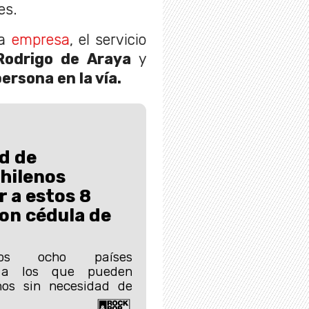
es.
la
empresa
, el servicio
Rodrigo de Araya
y
ersona en la vía.
d de
hilenos
r a estos 8
con cédula de
os ocho países
s a los que pueden
nos sin necesidad de