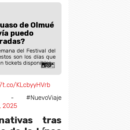
Huaso de Olmué
vía puedo
radas?
mana del Festival del
stos son los días que
 tickets disponibles.
//t.co/KLcbyyHVrb
 - #NuevoViaje
, 2025
nativas tras