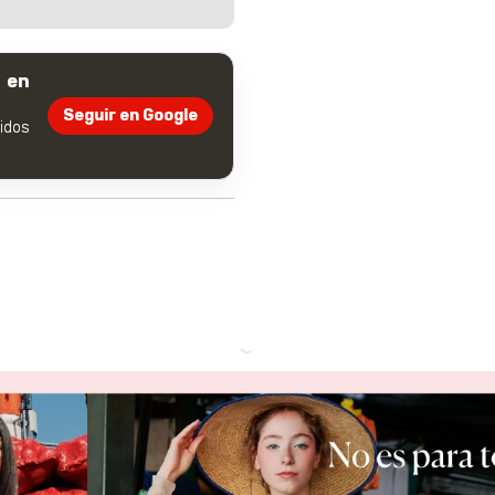
 en
Seguir en Google
dos