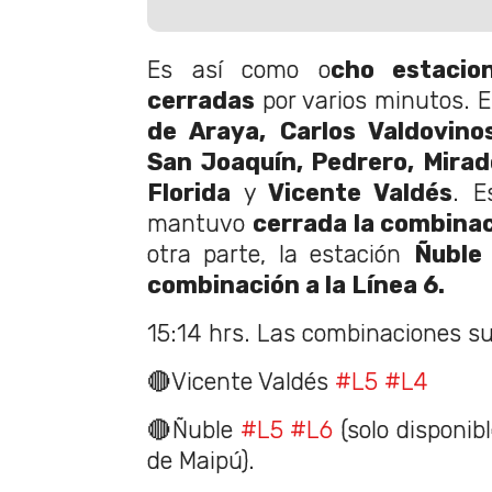
Es así como o
cho estacio
cerradas
por varios minutos. 
de Araya, Carlos Valdovino
San Joaquín, Pedrero, Mirado
Florida
y
Vicente Valdés
. E
mantuvo
cerrada la combinaci
otra parte, la estación
Ñuble
combinación a la Línea 6.
15:14 hrs. Las combinaciones s
🔴Vicente Valdés
#L5
#L4
🔴Ñuble
#L5
#L6
(solo disponibl
de Maipú).