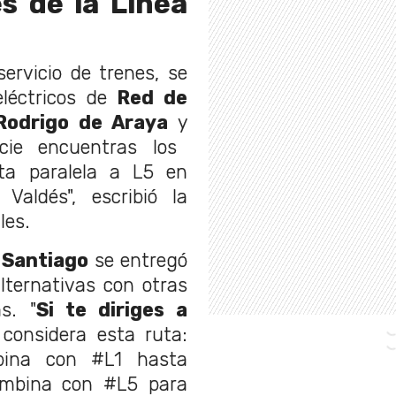
s de la Línea
ervicio de trenes, se
eléctricos de
Red de
Rodrigo de Araya
y
icie encuentras los
a paralela a L5 en
Valdés", escribió la
les.
 Santiago
se entregó
lternativas con otras
s. "
Si te diriges a
 considera esta ruta:
bina con #L1 hasta
ombina con #L5 para