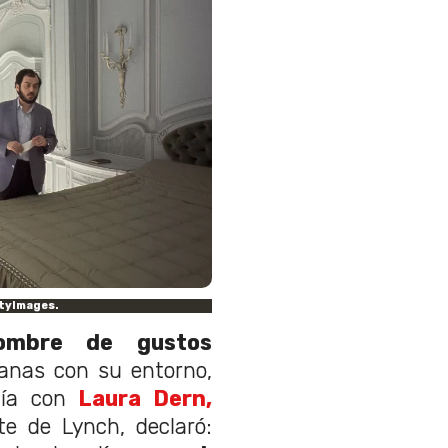
ttyImages.
ombre de gustos
anas con su entorno,
nía con
Laura Dern,
te de Lynch, declaró: