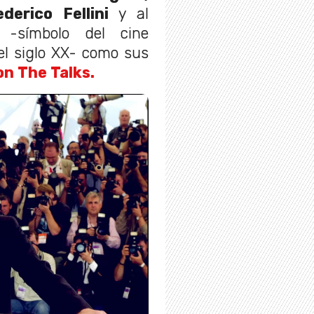
erico Fellini
y al
-símbolo del cine
el siglo XX- como sus
on The Talks.