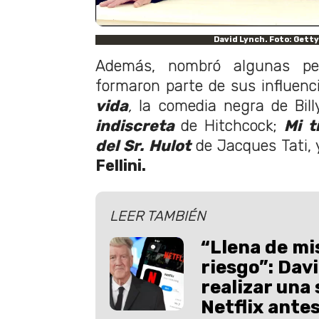
David Lynch. Foto: Gett
Además, nombró algunas pel
formaron parte de sus influenc
vida
,
la comedia negra de Billy
indiscreta
de Hitchcock;
Mi t
del Sr. Hulot
de Jacques Tati, 
Fellini.
LEER TAMBIÉN
“Llena de mi
riesgo”: Davi
realizar una 
Netflix ante