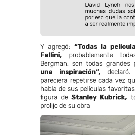
David Lynch no
muchas dudas sob
por eso que la conf
a ser realmente im
Y agregó:
“Todas la películ
Fellini,
probablemente todas
Bergman, son todas grandes 
una inspiración“,
declaró.
pareciera repetirse cada vez q
habla de sus películas favoritas
figura de
Stanley Kubrick,
to
prolijo de su obra.