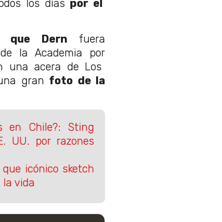
dos los días
por el
 que Dern
fuera
 de la Academia por
 una acera de Los
 una gran
foto de la
 en Chile?: Sting
E. UU. por razones
 que icónico sketch
 la vida