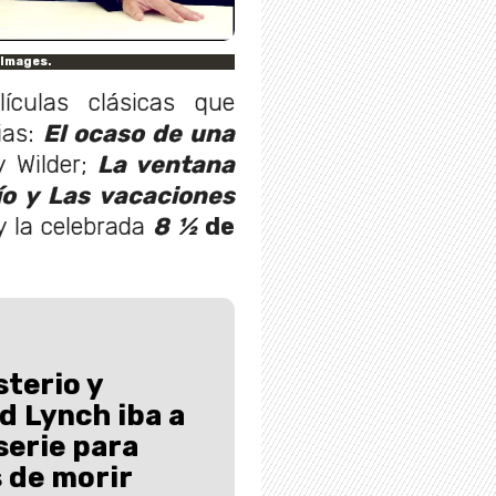
yImages.
ículas clásicas que
ias:
El ocaso de una
 Wilder;
La ventana
ío y Las vacaciones
y la celebrada
8 ½
de
sterio y
d Lynch iba a
serie para
s de morir