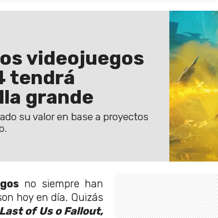
los videojuegos
4 tendrá
lla grande
do su valor en base a proyectos
o.
egos
no siempre han
son hoy en día. Quizás
ast of Us o Fallout,