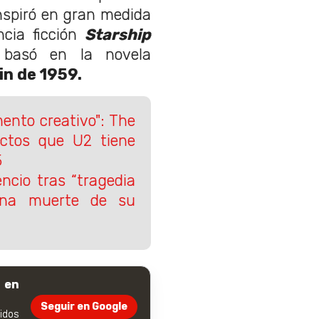
inspiró en gran medida
cia ficción
Starship
basó en la novela
in de 1959.
nto creativo": The
ctos que U2 tiene
5
encio tras “tragedia
rana muerte de su
 en
Seguir en Google
dos