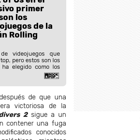
sivo primer
son los
ojuegos de la
ún Rolling
de videojuegos que
 top, pero estos son los
 ha elegido como los
espués de que una
ra victoriosa de la
divers 2
sigue a un
an contener una fuga
dificados conocidos