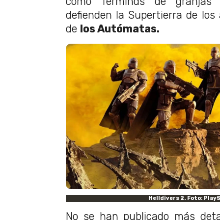
como Terminds de granjas g
defienden la Supertierra de lo
de
los Autómatas.
Helldivers 2. Foto: Play
No se han publicado más detal