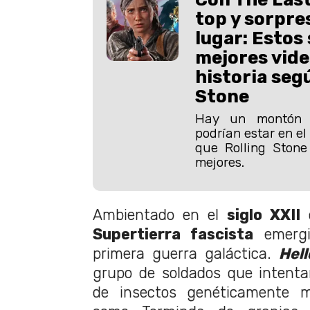
top y sorpre
lugar: Estos 
mejores vide
historia seg
Stone
Hay un montón 
podrían estar en el
que Rolling Stone
mejores.
Ambientado en el
siglo XXII
d
Supertierra fascista
emergie
primera guerra galáctica.
Hell
grupo de soldados que intent
de insectos genéticamente mo