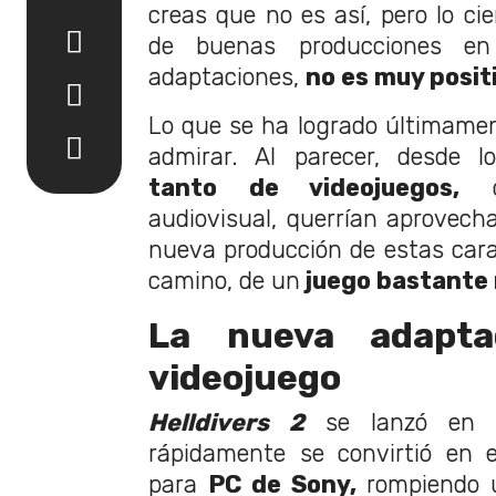
creas que no es así, pero lo cie
de buenas producciones e
adaptaciones,
no es muy posit
Lo que se ha logrado últimame
admirar. Al parecer, desde l
tanto de videojuegos,
co
audiovisual, querrían aprovec
nueva producción de estas carac
camino, de un
juego bastante 
La nueva adapt
videojuego
Helldivers 2
se lanzó en f
rápidamente se convirtió en 
para
PC de Sony,
rompiendo u