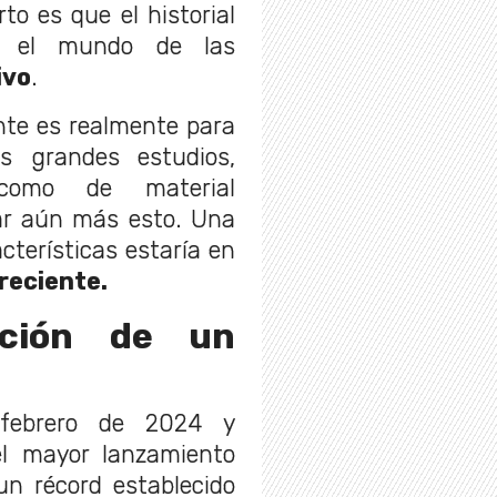
rto es que el historial
n el mundo de las
ivo
.
nte es realmente para
os grandes estudios,
mo de material
har aún más esto. Una
terísticas estaría en
reciente.
ación de un
ebrero de 2024 y
el mayor lanzamiento
n récord establecido