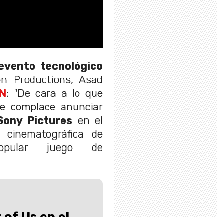
evento tecnológico
on Productions, Asad
GN
: "De cara a lo que
me complace anunciar
Sony Pictures
en el
 cinematográfica de
popular juego de
 of Us en el