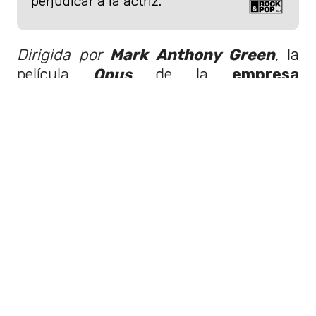
perjudicar a la actriz.
Dirigida por
Mark Anthony Green
,
la
película
Opus
de la
empresa
cinematográfica estadounidense
A24
se estrenará en el
Festival de
Cine de Sundance el 27 de enero
,
antes de llegar a los
cines el 14 de
marzo
. En el reparto se encuentran
también los actores
Juliette Lewis,
Murray Bartlett, Amber Midthunder,
Stephanie Suganami, Young Mazino y
Tatanka Means.
Por otra parte, se espera que la
actriz
ganadora del Globo de Oro a mejor