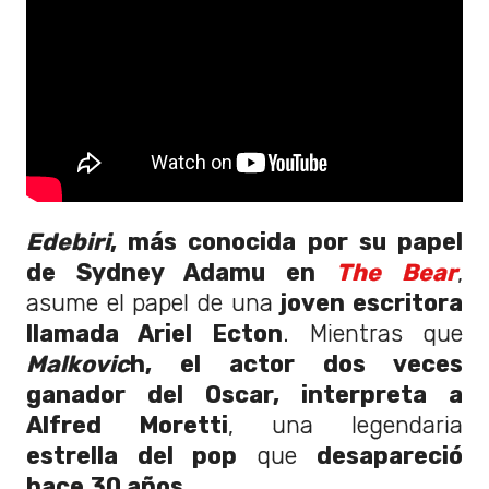
Edebiri
, más conocida por su papel
de Sydney Adamu en
The Bear
,
asume el papel de una
joven escritora
llamada Ariel Ecton
. Mientras que
Malkovic
h, el actor dos veces
ganador
del Oscar,
interpreta a
Alfred Moretti
, una legendaria
estrella del pop
que
desapareció
hace 30 años
.