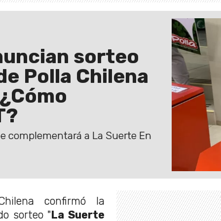
nuncian sorteo
de Polla Chilena
o ¿Cómo
T?
que complementará a La Suerte En
hilena confirmó la
do sorteo "
La Suerte