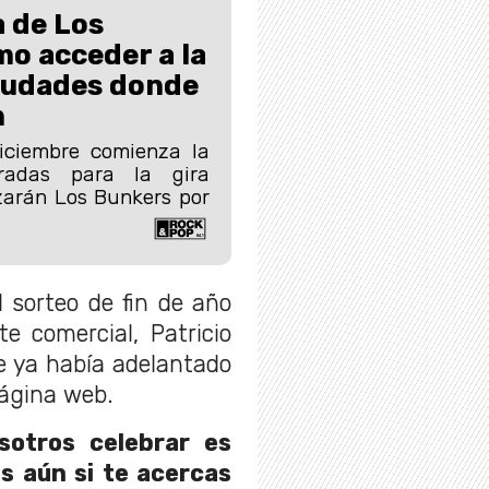
a de Los
o acceder a la
ciudades donde
n
iciembre comienza la
radas para la gira
zarán Los Bunkers por
l sorteo de fin de año
e comercial, Patricio
e ya había adelantado
página web.
sotros celebrar es
s aún si te acercas