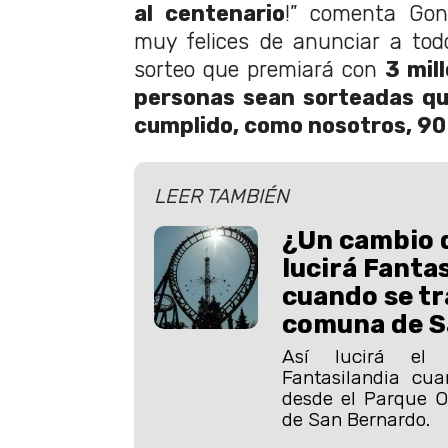
al centenario
!” comenta Gon
muy felices de anunciar a tod
sorteo que premiará con
3 mil
personas sean sorteadas q
cumplido, como nosotros, 90
LEER TAMBIÉN
¿Un cambio d
lucirá Fanta
cuando se tr
comuna de S
Así lucirá el
Fantasilandia cua
desde el Parque O
de San Bernardo.