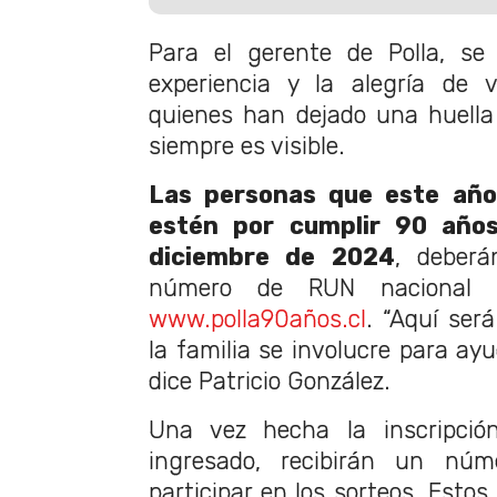
Para el gerente de Polla, se 
experiencia y la alegría de v
quienes han dejado una huell
siempre es visible.
Las personas que este año
estén por cumplir 90 años
diciembre de 2024
, deberá
número de RUN nacional vá
www.polla90años.cl
. “Aquí ser
la familia se involucre para ayu
dice Patricio González.
Una vez hecha la inscripció
ingresado, recibirán un nú
participar en los sorteos. Estos