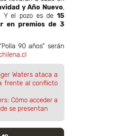
Navidad y Año Nuevo
,
e. Y el pozo es de
15
ir en premios de 3
“Polla 90 años” serán
hilena.cl
Roger Waters ataca a
 frente al conflicto
ers: Cómo acceder a
nde se presentan
 en