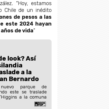
zález. “Hoy, estamos
o Chile de un inédito
lones de pesos a las
ue este 2024 hayan
 años de vida
”
e look? Así
silandia
aslade a la
an Bernardo
 nuevo parque de
ndo este se traslade
’Higgins a la comuna