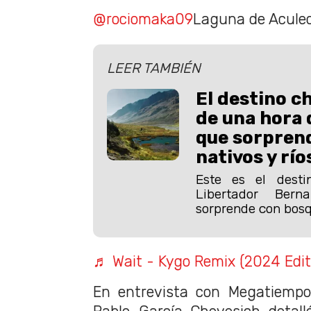
@rociomaka09
Laguna de Acule
LEER TAMBIÉN
El destino c
de una hora
que sorpren
nativos y río
Este es el desti
Libertador Bern
sorprende con bosqu
♬ Wait - Kygo Remix (2024 Edit
En entrevista con Megatiempo,