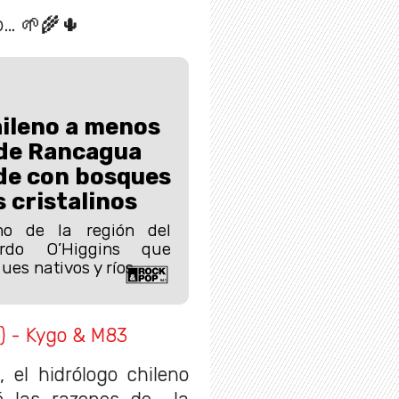
o… 🌱🌾🌵
hileno a menos
 de Rancagua
de con bosques
s cristalinos
no de la región del
ardo O’Higgins que
es nativos y ríos.
) - Kygo & M83
 el hidrólogo chileno