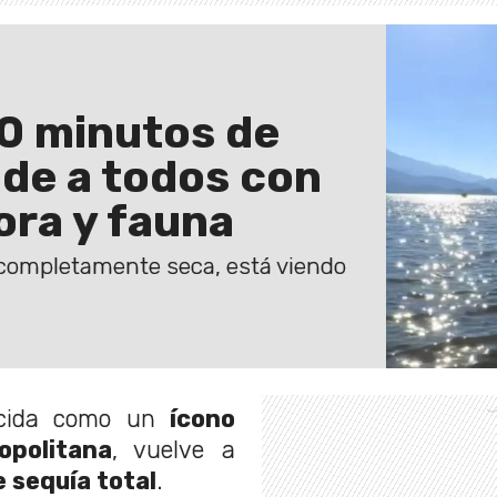
40 minutos de
de a todos con
ora y fauna
completamente seca, está viendo
ocida como un
ícono
opolitana
, vuelve a
 sequía total
.