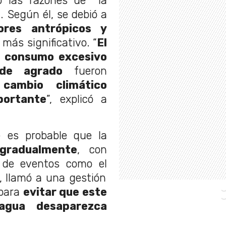
ló las razones de la
a. Según él, se debió a
ores antrópicos y
l más significativo. “
El
el consumo excesivo
de agrado
fueron
l
cambio climático
portante
”, explicó a
 es probable que la
gradualmente
, con
o de eventos como el
o, llamó a una gestión
 para
evitar que este
agua desaparezca