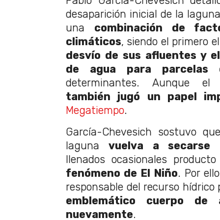
Pablo García-Chevesich detal
desaparición inicial de la lagun
una
combinación de fact
climáticos
, siendo el primero e
desvío de sus afluentes y 
de agua para parcelas 
determinantes. Aunque e
también jugó un papel im
Megatiempo
.
García-Chevesich sostuvo que
laguna
vuelva a secarse 
llenados ocasionales product
fenómeno de El Niño
. Por ell
responsable del recurso hídrico
emblemático cuerpo de 
nuevamente
.