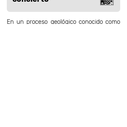
En un proceso geológico conocido como
rebote isostático
, la
erosión redujo
el peso de la región, permitiendo el
ascenso de masas de tierra
sobre la
corteza terrestre. Su capa más externa
que
flota sobre una capa de manto
hecha de roca semilíquida caliente.