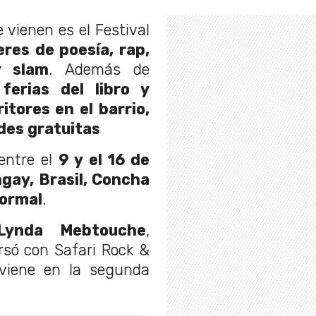
vienen es el Festival
eres de poesía, rap,
y slam
. Además de
 ferias del libro y
tores en el barrio,
des gratuitas
entre el
9 y el 16 de
gay, Brasil, Concha
Normal
.
Lynda Mebtouche
,
rsó con Safari Rock &
 viene en la segunda