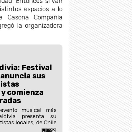
idad. Entonces sí van
stintos espacios a lo
la Casona Compañía
regó la organizadora
ivia: Festival
 anuncia sus
istas
 y comienza
tradas
 evento musical más
ldivia presenta su
tistas locales, de Chile