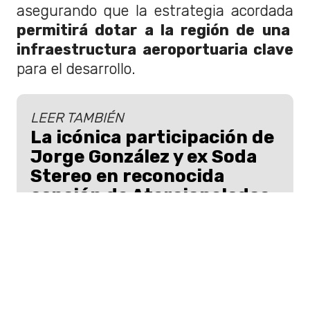
asegurando que la estrategia acordada
permitirá dotar a la región de una
infraestructura aeroportuaria clave
para el desarrollo.
LEER TAMBIÉN
La icónica participación de
Jorge González y ex Soda
Stereo en reconocida
canción de Aterciopelados
Una interpretación en vivo reunió a
grandes músicos de Latinoamérica,
incluidos Jorge González y Charly Alberti.
La autoridad dijo para
El Contraste
:
"Sin