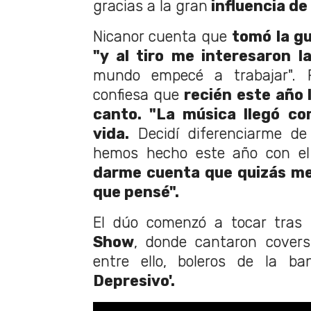
gracias a la gran
influencia de
Nicanor cuenta que
tomó la gu
"y al tiro me interesaron l
mundo empecé a trabajar". Po
confiesa que
recién este año l
canto. "La
música llegó co
vida.
Decidí diferenciarme de
hemos hecho este año con e
darme cuenta que quizás me
que pensé".
El dúo comenzó a tocar tras
Show
, donde cantaron covers 
entre ello, boleros de la b
Depresivo'.