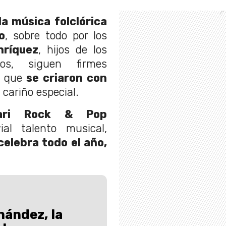
la música folclórica
o
, sobre todo por los
nríquez
, hijos de los
nos, siguen firmes
n que
se criaron con
 cariño especial.
ari Rock & Pop
al talento musical,
celebra todo el año,
ández, la