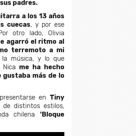
 sus padres.
itarra a los 13 años
as cuecas
, y por ese
r otro lado, Olivia
e agarró el ritmo al
mo terremoto a mi
 la música, y lo que
l Nica
me ha hecho
 gustaba más de lo
 presentarse en
Tiny
de distintos estilos,
anda chilena
'Bloque