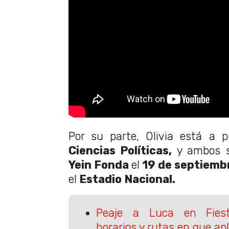
Por su parte, Olivia está a p
Ciencias Políticas,
y ambos s
Yein Fonda
el
19 de septiemb
el
Estadio Nacional.
Peaje a Luca en Fiest
horarios y rutas en que apl