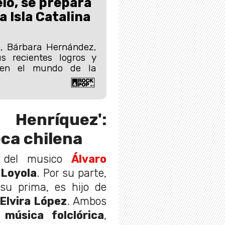
elo, se prepara
a Isla Catalina
o, Bárbara Hernández,
s recientes logros y
s en el mundo de la
enríquez':
eca chilena
a del musico
Álvaro
 Loyola
. Por su parte,
 su prima, es hijo de
Elvira López
. Ambos
música folclórica
,