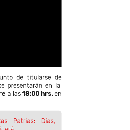
unto de titularse de
e presentarán en la
re
a las
18:00 hrs.
en
as Patrias: Días,
icará