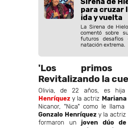
Sirena de Hi
para cruzar l
ida y vuelta
La Sirena de Hiel
comentó sobre su
futuros desafío
natación extrema.
'Los primos H
Revitalizando la cu
Olivia, de 22 años, es hij
Henríquez
y la actriz
Mariana
Nicanor, "Nica" como le llama
Gonzalo Henríquez
y la actriz
formaron un
joven dúo de 