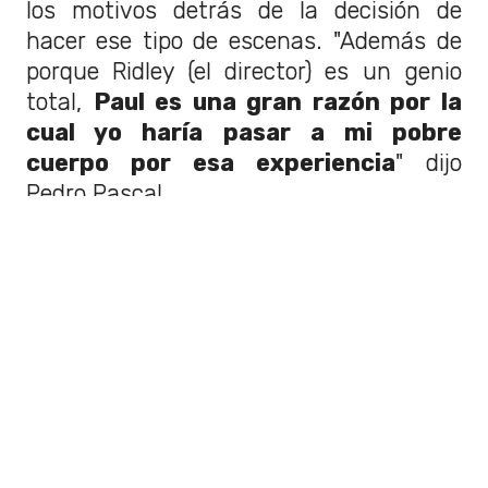
los motivos detrás de la decisión de
hacer ese tipo de escenas. "Además de
porque Ridley (el director) es un genio
total,
Paul es una gran razón por la
cual yo haría pasar a mi pobre
cuerpo por esa experiencia
" dijo
Pedro Pascal.
Hablando de su
cambio físico
, Paul
Mescal obviamente no ha podido quedar
ajeno, por lo que
compartió su
experiencia preparándose para su
papel
. "Solo quería ser grande y fuerte, y
verme como alguien que podría
hacer algo de daño
cuando empiezan
los problemas... También pienso, a veces,
que en la lucha por una apariencia