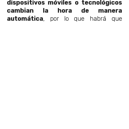
dispositivos móviles o tecnológicos
cambian la hora de manera
automática
, por lo que habrá que
prestar atención en el horario
señalado
. Por otro lado,
el próximo
cambio horario
luego de este será en
abril del año 2025
, así que podremos
estar sin preocuparnos un tiempo más.
¿El cambio se aplicará en todo
Chile?
Con respecto a esta última interrogante,
la respuesta es no
. Sin embargo, esto
sólo aplicará para la Región de
Magallanes y la zona antártica
correspondiente a Chile
. Ya que este