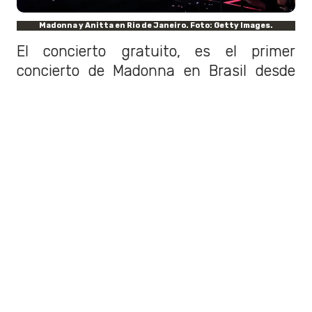
Madonna y Anitta en Rio de Janeiro. Foto: Getty Images.
El concierto gratuito, es el primer
concierto de Madonna en Brasil desde
2012. Históricamente, la playa de
Copacabana fue hogar de shows
masivos de artistas como The Rolling
Stones en 2006.
En ese mismo lugar,
Rod Stewart
rompió el récord mundial del
concierto más concurrido de todos
.
El
show de año nuevo
en el que
participó tuvo a 4,2 millones de
personas en el público en 1994.
El show de Madonna se convirtió en el