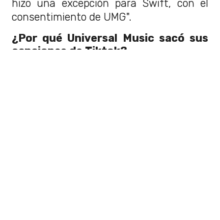
hizo una excepción para Swift, con el
consentimiento de UMG".
¿Por qué Universal Music sacó sus
canciones de Tiktok?
El
30 de enero
, en una
carta abierta
,
Universal Music Group
indicó que "en
la renovación de nuestro contrato con
Tiktok, hemos presionado por tres
temáticas críticas".
"La correcta compensación económica a
nuestros artistas y autores, proteger a
los artistas humanos de los dañinos
efectos de la IA, y seguridad online para
los usuarios de Tiktok", indicó.