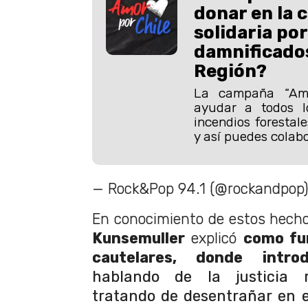
donar en la 
solidaria por
damnificados
Región?
La campaña “Amo
ayudar a todos l
incendios forestale
y así puedes colabo
— Rock&Pop 94.1 (@rockandpop
En conocimiento de estos hech
Kunsemuller
explicó
como fu
cautelares, donde intr
hablando de la justicia r
tratando de desentrañar en e