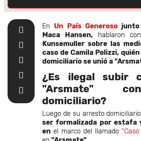
En
Un País Generoso
junto
Maca Hansen,
hablaron con
Kunsemuller sobre las medi
caso de Camila Polizzi, quién
domiciliario se unió a "Arsma
¿Es ilegal subir 
"Arsmate" co
domiciliario?
Luego de su arresto domiciliari
ser formalizada por estafa 
en
el marco del llamado
“Caso 
en
"Arsmate".