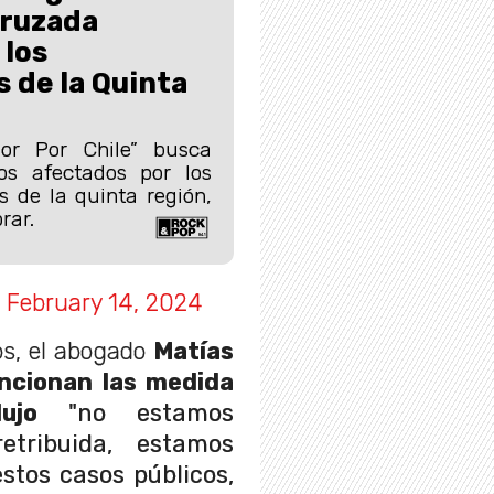
cruzada
 los
 de la Quinta
r Por Chile” busca
os afectados por los
s de la quinta región,
rar.
)
February 14, 2024
os, el abogado
Matías
ncionan las medida
odujo
"no estamos
etribuida, estamos
stos casos públicos,