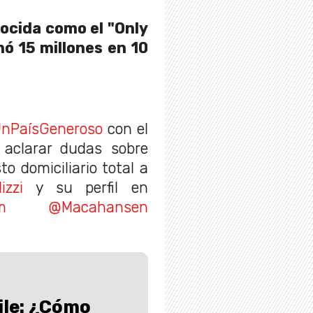
ocida como el "Only
nó 15 millones en 10
nPaísGeneroso
con el
aclarar dudas sobre
o domiciliario total a
izzi
y su perfil en
m
@Macahansen
ile: ¿Cómo