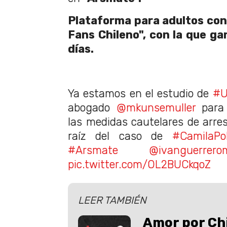
Plataforma para adultos con
Fans Chileno",
con la que ga
días.
Ya estamos en el estudio de
#U
abogado
@mkunsemuller
para 
las medidas cautelares de arrest
raíz del caso de
#CamilaPol
#Arsmate
@ivanguerrero
pic.twitter.com/OL2BUCkqoZ
LEER TAMBIÉN
Amor por Ch