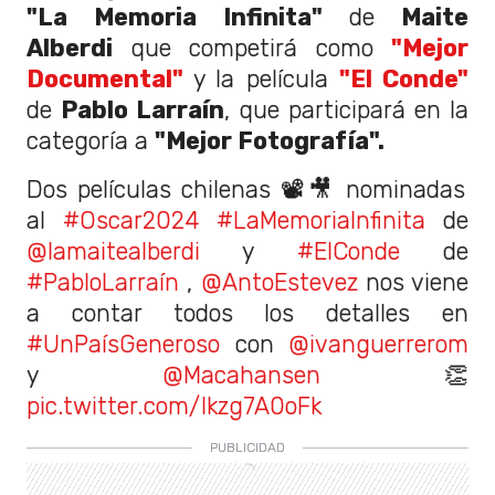
"La Memoria Infinita"
de
Maite
Alberdi
que competirá como
"Mejor
Documental"
y la película
"El Conde"
de
Pablo Larraín
, que participará en la
categoría a
"Mejor Fotografía".
Dos películas chilenas 📽️🎥 nominadas
al
#Oscar2024
#LaMemoriaInfinita
de
@lamaitealberdi
y
#ElConde
de
#PabloLarraín
,
@AntoEstevez
nos viene
a contar todos los detalles en
#UnPaísGeneroso
con
@ivanguerrerom
y
@Macahansen
👏
pic.twitter.com/Ikzg7A0oFk