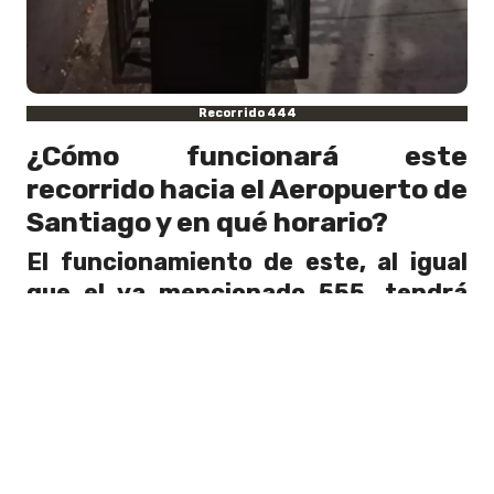
Recorrido 444
¿Cómo funcionará este
recorrido hacia el Aeropuerto de
Santiago y en qué horario?
El funcionamiento de este, al igual
que el ya mencionado 555, tendrá
una tarifa integrada.
Esta permitirá
conectar según corroboró
24 Horas
, el
transporte de superficie con el Metro.
Esto terminará siendo de gran ayuda
para aquellas personas que deseen