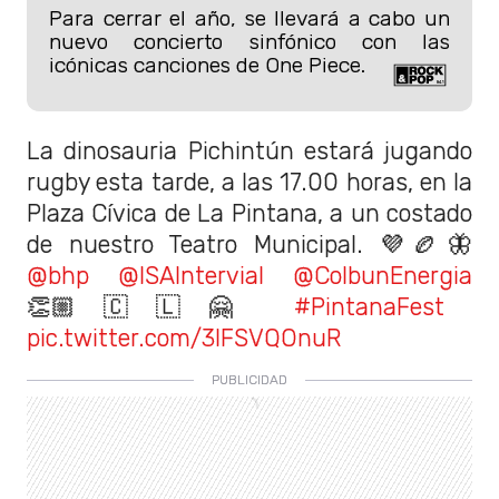
Para cerrar el año, se llevará a cabo un
nuevo concierto sinfónico con las
icónicas canciones de One Piece.
La dinosauria Pichintún estará jugando
rugby esta tarde, a las 17.00 horas, en la
Plaza Cívica de La Pintana, a un costado
de nuestro Teatro Municipal. 💜🏉🦋
@bhp
@ISAIntervial
@ColbunEnergia
👏🏼🇨🇱🤗
#PintanaFest
pic.twitter.com/3lFSVQOnuR