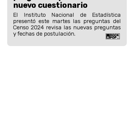
nuevo cuestionario
El Instituto Nacional de Estadística
presentó este martes las preguntas del
Censo 2024 revisa las nuevas preguntas
y fechas de postulación.
"Luego está
Pachakuna
, que es una
obra de La Pato Gallina que inaugura
mañana (3 de enero), va a estar en
Renca que va a estar en la noche. Ese es
otro
estreno esperado de la calle
. Y a
las 11 de la mañana comienza el festival
¿y cómo comienza? Con una compañía
nuevamente francesa, que es una
compañía de danza, y
un
funambulista
".