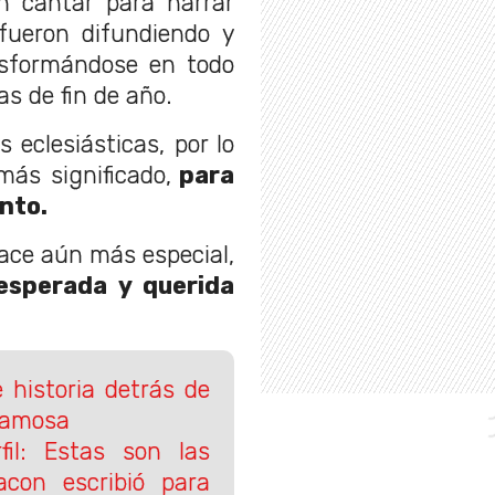
an cantar para narrar
fueron difundiendo y
nsformándose en todo
as de fin de año.
eclesiásticas, por lo
ás significado,
para
nto.
ace aún más especial,
 esperada y querida
e historia detrás de
famosa
il: Estas son las
con escribió para