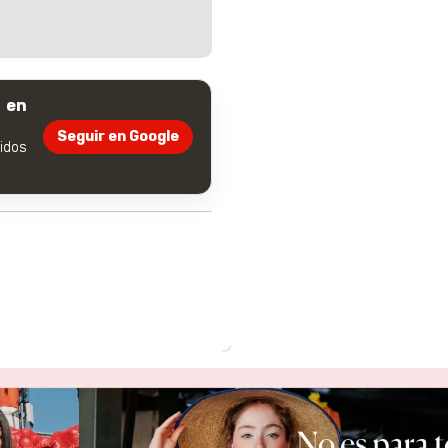
 en
Seguir en Google
dos