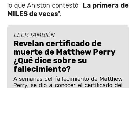
lo que Aniston contestó "
La primera de
MILES de veces
".
LEER TAMBIÉN
Revelan certificado de
muerte de Matthew Perry
¿Qué dice sobre su
fallecimiento?
A semanas del fallecimiento de Matthew
Perry, se dio a conocer el certificado del
defunción del querido actor de Friends.
"Matty, te amo mucho y sé que ahora
estás completamente en paz y sin
ningún dolor. Hablo contigo todos los