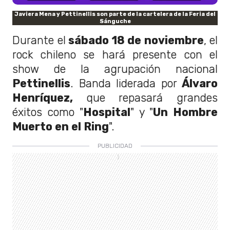
Javiera Mena y Pettinellis son parte de la cartelera de la Feria del
Sánguche
Durante el
sábado 18 de noviembre
, el
rock chileno se hará presente con el
show de la agrupación nacional
Pettinellis
. Banda liderada por
Álvaro
Henríquez,
que repasará grandes
éxitos como "
Hospital
" y "
Un Hombre
Muerto en el Ring
".