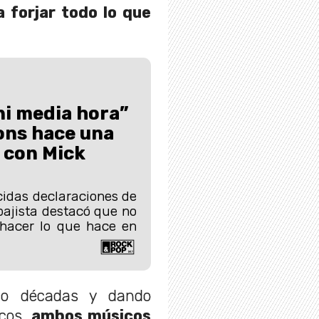
 forjar todo lo que
ni media hora”
ons hace una
 con Mick
cidas declaraciones de
ajista destacó que no
 hacer lo que hace en
co décadas y dando
icos,
ambos músicos