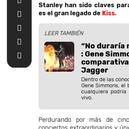
Stanley han sido claves para
es el gran legado de
Kiss.
LEER TAMBIÉN
“No duraría 
: Gene Simm
comparativa
Jagger
Dentro de las cono
Gene Simmons, el b
cualquiera podría
vivo.
Perdurando por más de cin
conciertos extraordinarios y ún