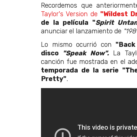
Recordemos que anteriorment
Taylor's Version de
"Wildest D
de la película "
Spirit Unt
anunciar el lanzamiento de
"1989
Lo mismo ocurrió con
"Back
disco
"Speak Now".
La Tayl
canción fue mostrada en el ad
temporada de la serie "Th
Pretty"
.