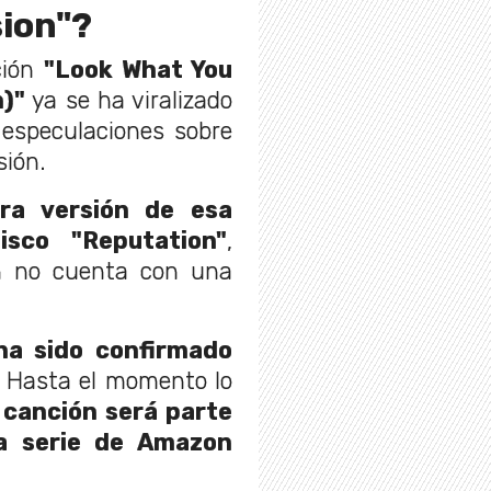
sion"?
ción
"Look What You
n)"
ya se ha viralizado
 especulaciones sobre
sión.
era versión de esa
sco "Reputation"
,
n no cuenta con una
ha sido confirmado
. Hasta el momento lo
 canción será parte
a serie de Amazon