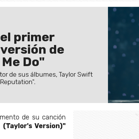
el primer
 versión de
 Me Do"
tor de sus álbumes, Taylor Swift
"Reputation".
gmento de su canción
(Taylor's Version)"