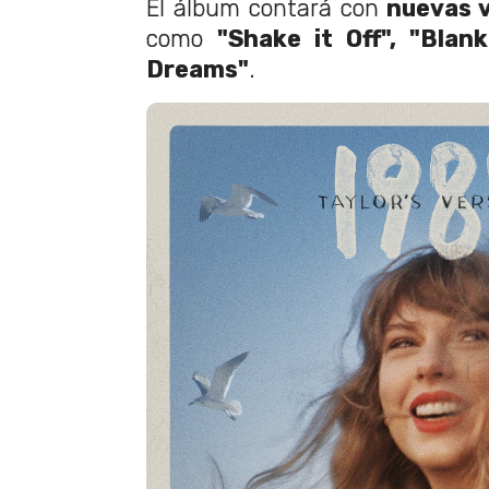
El álbum contará con
nuevas 
como
"Shake it Off", "Blan
Dreams"
.