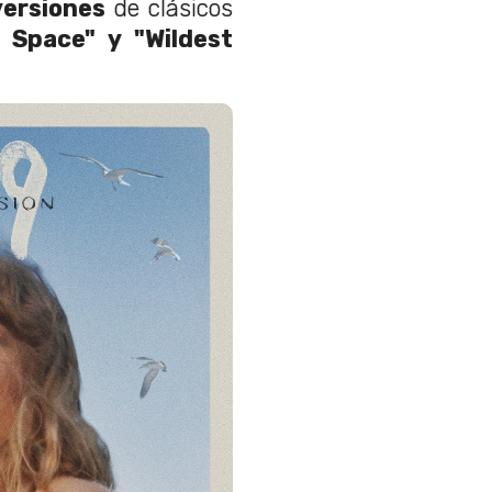
versiones
de clásicos
k Space" y "Wildest