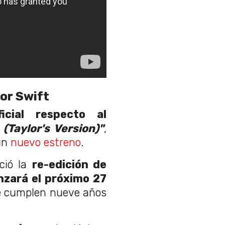
lor Swift
cial respecto al
(Taylor's Version)"
,
 un
nuevo estreno
.
ció la
re-edición de
nzará el próximo 27
se cumplen nueve años