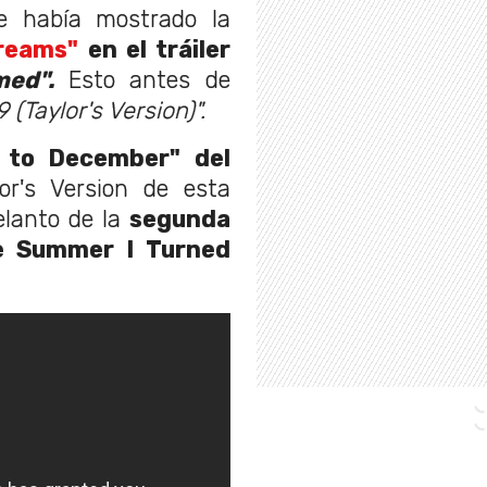
e había mostrado la
reams"
en el tráiler
amed".
Esto antes de
 (Taylor's Version)".
 to December" del
or's Version de esta
elanto de la
segunda
e Summer I Turned