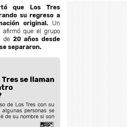
rtó que Los Tres
rando su regreso a
ación original.
Un
a afirmó que el grupo
és de
20 años desde
 se separaron.
 Tres se llaman
atro
?
so de Los Tres con su
, algunas personas se
é de su nombre si son