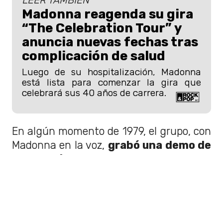
LEER TAMBIÉN
Madonna reagenda su gira
“The Celebration Tour” y
anuncia nuevas fechas tras
complicación de salud
Luego de su hospitalización, Madonna
está lista para comenzar la gira que
celebrará sus 40 años de carrera.
En algún momento de 1979, el grupo, con
Madonna en la voz,
grabó una demo de
cuatro pistas
con las canciones "Shit
On The Ground (Safe Neighbourhood)",
"Shine A Light", "Little Boy" y "Love
Express", y es en la primera de ellas
donde su talento naciente realmente