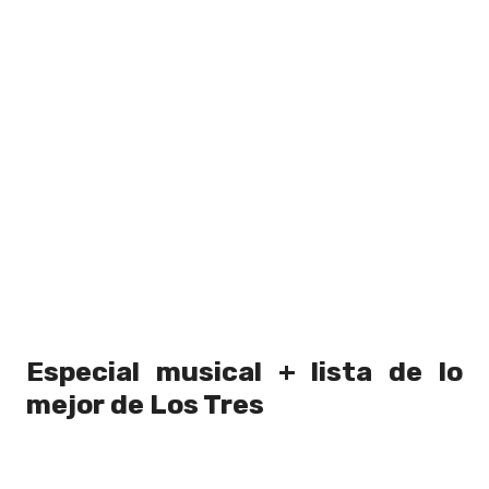
Especial musical + lista de lo
mejor de Los Tres
Para preparnos para este regreso es que
en
Rock&Pop te traemos un